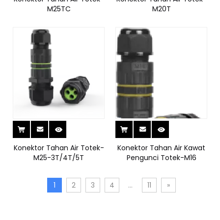
M25TC
M20T
Konektor Tahan Air Totek-
Konektor Tahan Air Kawat
M25-3T/4T/5T
Pengunci Totek-M16
1
2
3
4
...
11
»