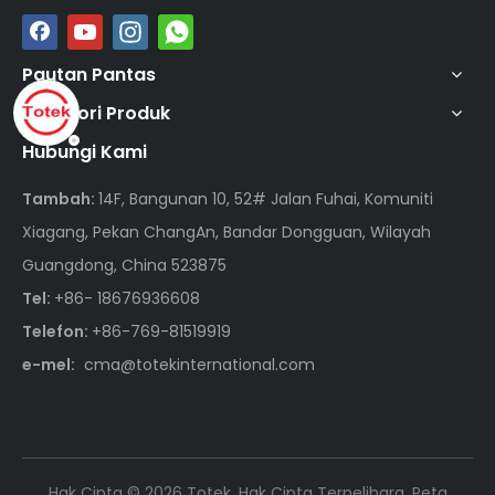
Pautan Pantas
Kategori Produk
Hubungi Kami
Tambah:
14F, Bangunan 10, 52# Jalan Fuhai, Komuniti
Xiagang, Pekan ChangAn, Bandar Dongguan, Wilayah
Guangdong, China 523875
Tel:
+86- 18676936608
Telefon:
+86-769-81519919
e-mel:
cma@totekinternational.com
Hak Cipta ©
2026
Totek. Hak Cipta Terpelihara.
Peta