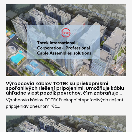
Výrobcovia káblov TOTEK sú priekopníkmi
spoľahlivých riešení pripojenimi. Umožňuje káblu
úhľadne viesť pozdĺž povrchov, čím zabraňuje
nepríjemným ohybom a znižuje namáhanie kábla.
Výrobcovia káblov TOTEK Priekopníci spoľahlivých riešení
To je užitočné najmä v oblastiach, kde je priestor
pripojeniaV dnešnom rýc...
na prvom mieste.