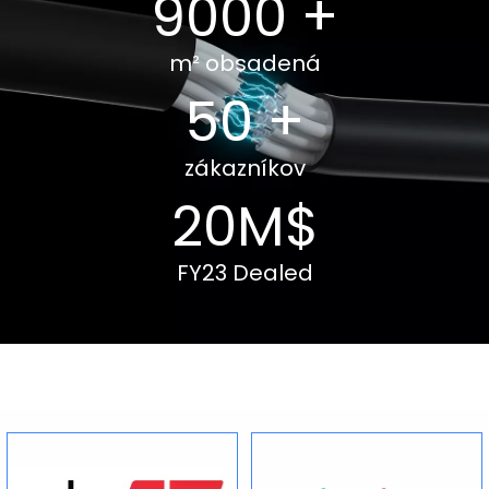
9000
+
m² obsadená
50
+
zákazníkov
20M$
FY23 Dealed