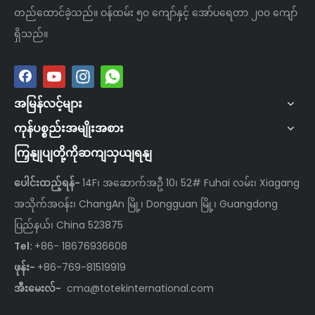
တည်ထောင်ခဲ့သည်။ ဝန်ထမ်း ၅၀ ကျော်နှင့် အော်ပရေတာ ၂၀၀ ကျော်
ရှိသည်။
အမြန်လင့်များ
ကုန်ပစ္စည်းအမျိုးအစား
ကြှနျုပျတို့ကိုဆကျသှယျရနျ
ပေါင်းထည့်ရန်-
14F၊ အဆောက်အဦ 10၊ 52# Fuhai လမ်း၊ Xiagang
အသိုက်အဝန်း၊ ChangAn မြို့၊ Dongguan မြို့၊ Guangdong
ပြည်နယ်၊ China 523875
Tel:
+86- 18676936608
ဖုန်း-
+86-769-81519919
အီးမေးလ်-
cma@totekinternational.com