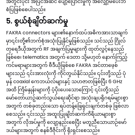
အတွင်းပိုင်း အပြင်အဆင် ပျော့ပြောင်းမှုကို အလျှော့မပေးဘဲ
စံပြဖြစ်စေပါသည်။
5. စွယ်စုံချိတ်ဆက်မှု
FAKRA connectors များ၏နောက်ထပ်အဓိကအားသာချက်
မှာ၎င်းတို့၏ဘက်စုံအသုံးပြုနိုင်မှုဖြစ်သည်။ သင်သည် ဂြိုလ်
တုရေဒီယိုအတွက် RF အချက်ပြမှုများကို ထုတ်လွှင့်နေသည်
ဖြစ်စေ၊ telematics အတွက် ဒေတာ သို့မဟုတ် နောက်ကြည့်
ကင်မရာများအတွက် ဗီဒီယိုဖြစ်စေ FAKRA အင်တာဖေ့စ်
များသည် ၎င်းအားလုံးကို ကိုင်တွယ်နိုင်သည်။ ၎င်းတို့သည် ပုံ
မှန် coaxial ကေဘယ်လ်များနှင့် သဟဇာတဖြစ်ပြီး 6 GHz
အထိ ကြိမ်နှုန်းများကို ပံ့ပိုးပေးသောကြောင့် ၎င်းတို့သည်
မော်တော်ယာဥ်ဆက်သွယ်ရေးဆိုင်ရာ အသုံးချပရိုဂရမ်များစွာ
အတွက် တစ်ခုတည်းသော ရပ်တန့်ဖြေရှင်းချက်တစ်ခု ဖြစ်လာ
စေသည်။ ၎င်းသည် အထူးပြုချိတ်ဆက်ကိရိယာများစွာ
အတွက် လိုအပ်မှုကို လျော့နည်းစေပြီး မတူညီသောယာဉ်မော်
ဒယ်များအတွက် စနစ်ဒီဇိုင်းကို ရိုးရှင်းစေသည်။