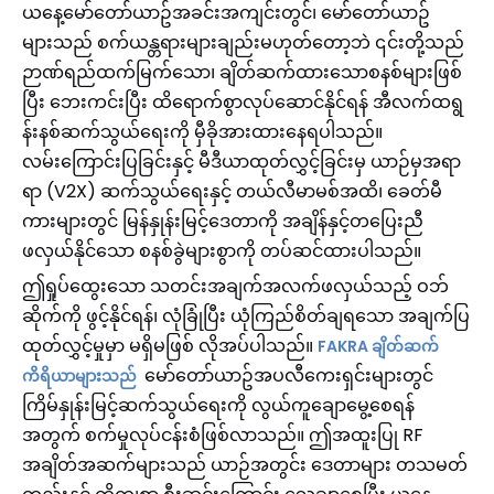
ယနေ့မော်တော်ယာဥ်အခင်းအကျင်းတွင်၊ မော်တော်ယာဥ်
များသည် စက်ယန္တရားများချည်းမဟုတ်တော့ဘဲ ၎င်းတို့သည်
ဉာဏ်ရည်ထက်မြက်သော၊ ချိတ်ဆက်ထားသောစနစ်များဖြစ်
ပြီး ဘေးကင်းပြီး ထိရောက်စွာလုပ်ဆောင်နိုင်ရန် အီလက်ထရွ
န်းနစ်ဆက်သွယ်ရေးကို မှီခိုအားထားနေရပါသည်။
လမ်းကြောင်းပြခြင်းနှင့် မီဒီယာထုတ်လွှင့်ခြင်းမှ ယာဉ်မှအရာ
ရာ (V2X) ဆက်သွယ်ရေးနှင့် တယ်လီမာမစ်အထိ၊ ခေတ်မီ
ကားများတွင် မြန်နှုန်းမြင့်ဒေတာကို အချိန်နှင့်တပြေးညီ
ဖလှယ်နိုင်သော စနစ်ခွဲများစွာကို တပ်ဆင်ထားပါသည်။
ဤရှုပ်ထွေးသော သတင်းအချက်အလက်ဖလှယ်သည့် ဝဘ်
ဆိုက်ကို ဖွင့်နိုင်ရန်၊ လုံခြုံပြီး ယုံကြည်စိတ်ချရသော အချက်ပြ
ထုတ်လွှင့်မှုမှာ မရှိမဖြစ် လိုအပ်ပါသည်။
FAKRA ချိတ်ဆက်
မော်တော်ယာဥ်အပလီကေးရှင်းများတွင်
ကိရိယာများသည်
ကြိမ်နှုန်းမြင့်ဆက်သွယ်ရေးကို လွယ်ကူချောမွေ့စေရန်
အတွက် စက်မှုလုပ်ငန်းစံဖြစ်လာသည်။ ဤအထူးပြု RF
အချိတ်အဆက်များသည် ယာဉ်အတွင်း ဒေတာများ တသမတ်