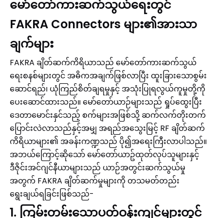
မော်တော်ကားဆက်သွယ်ရေးတွင်
FAKRA Connectors များ၏အားသာ
ချက်များ
FAKRA ချိတ်ဆက်ကိရိယာသည် မော်တော်ကားဆက်သွယ်
ရေးစနစ်များတွင် အဓိကအချက်ဖြစ်လာပြီး ထူးခြားသောစွမ်း
ဆောင်ရည်၊ ယုံကြည်စိတ်ချရမှုနှင့် အသုံးပြုရလွယ်ကူမှုတို့ကို
ပေးဆောင်ထားသည်။ မော်တော်ယာဉ်များသည် ရှုပ်ထွေးပြီး
ဒေတာမောင်းနှင်သည့် စက်များအဖြစ်သို့ ဆက်လက်တိုးတက်
ပြောင်းလဲလာသည်နှင့်အမျှ အရည်အသွေးမြင့် RF ချိတ်ဆက်
ကိရိယာများ၏ အခန်းကဏ္ဍသည် ပို၍အရေးကြီးလာပါသည်။
အဘယ်ကြောင့်ဆိုသော် မော်တော်ယာဥ်ထုတ်လုပ်သူများနှင့်
ဒီဇိုင်းအင်ဂျင်နီယာများသည် ယာဉ်အတွင်းဆက်သွယ်မှု
အတွက် FAKRA ချိတ်ဆက်မှုများကို တသမတ်တည်း
ရွေးချယ်ရခြင်းဖြစ်သည်-
1. ကြမ်းတမ်းသောပတ်ဝန်းကျင်များတွင်