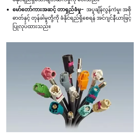
မော်တော်ကားအဆင့် တာရှည်ခံမှု-
အပူချိန်လွန်ကဲမှု၊ အစို
ဓာတ်နှင့် တုန်ခါမှုတို့ကို ခံနိုင်ရည်ရှိစေရန် အင်ဂျင်နီယာဖြင့်
ပြုလုပ်ထားသည်။