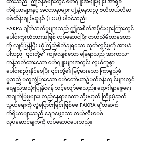
ထားသည်။ ဤစနစ်များတွင် မော်ဂျူးအမျိုးမျိုး၊ အာရုံခံ
ကိရိယာများနှင့် အင်တာနာများ ပျံ့နှံ့နေသည့် ဗဟိုတယ်လီမာ
မစ်ထိန်းချုပ်ယူနစ် (TCU) ပါဝင်သည်။
FAKRA ချိတ်ဆက်မှုများသည် ဤအစိတ်အပိုင်းများကြားတွင်
ပေါင်းကူးတံတားအဖြစ် လုပ်ဆောင်ပြီး တယ်လီမီတာဒေတာ
ကို လျင်မြန်ပြီး ယုံကြည်စိတ်ချရသော ထုတ်လွှင့်မှုကို အာမခံ
ပါသည်။ ၎င်းတို့၏ ကျစ်လျစ်သော ခြေရာသည် အာကာသ-
ကန့်သတ်ထားသော မော်ဂျူးများအတွင်း လွယ်ကူစွာ
ပေါင်းစည်းနိုင်စေပြီး ၎င်းတို့၏ မြင့်မားသော ကြာရှည်ခံ
မှုသည် မတူကွဲပြားသော မော်တော်ယာဥ်ပတ်ဝန်းကျင်များတွင်
ရေရှည်အသုံးပြုနိုင်ရန် သင့်လျော်စေသည်။ ရောဂါရှာဖွေရေး
အချက်ပြမှုများ၊ တည်နေရာဒေတာ သို့မဟုတ် ကြိုးမဲ့ဆက်
သွယ်ရေးကို လွှဲပြောင်းခြင်းဖြစ်စေ FAKRA ချိတ်ဆက်
ကိရိယာများသည် ချောမွေ့သော တယ်လီမာမစ်
လုပ်ဆောင်ချက်ကို လုပ်ဆောင်ပေးသည်။