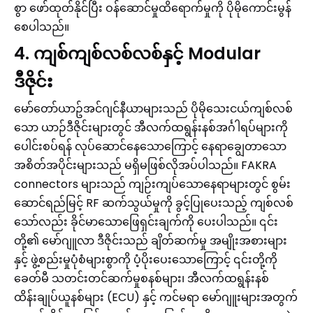
စွာ ဖော်ထုတ်နိုင်ပြီး ဝန်ဆောင်မှုထိရောက်မှုကို ပိုမိုကောင်းမွန်
စေပါသည်။
4. ကျစ်ကျစ်လစ်လစ်နှင့် Modular
ဒီဇိုင်း
မော်တော်ယာဥ်အင်ဂျင်နီယာများသည် ပိုမိုသေးငယ်ကျစ်လစ်
သော ယာဉ်ဒီဇိုင်းများတွင် အီလက်ထရွန်းနစ်အင်္ဂါရပ်များကို
ပေါင်းစပ်ရန် လုပ်ဆောင်နေသောကြောင့် နေရာချွေတာသော
အစိတ်အပိုင်းများသည် မရှိမဖြစ်လိုအပ်ပါသည်။ FAKRA
connectors များသည် ကျဉ်းကျပ်သောနေရာများတွင် စွမ်း
ဆောင်ရည်မြင့် RF ဆက်သွယ်မှုကို ခွင့်ပြုပေးသည့် ကျစ်လစ်
သော်လည်း ခိုင်မာသောဖြေရှင်းချက်ကို ပေးပါသည်။ ၎င်း
တို့၏ မော်ဂျူလာ ဒီဇိုင်းသည် ချိတ်ဆက်မှု အမျိုးအစားများ
နှင့် ဖွဲ့စည်းမှုပုံစံများစွာကို ပံ့ပိုးပေးသောကြောင့် ၎င်းတို့ကို
ခေတ်မီ သတင်းတင်ဆက်မှုစနစ်များ၊ အီလက်ထရွန်းနစ်
ထိန်းချုပ်ယူနစ်များ (ECU) နှင့် ကင်မရာ မော်ဂျူးများအတွက်