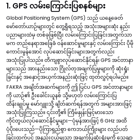
1. GPS လမ်းကြောင်းပြစနစ်များ
Global Positioning System (GPS) သည် ယနေ့ခေတ်
မော်တော်ယာဉ်များတွင် တွေ့ရှိရသည့် အသုံးအများဆုံး နည်း
ပညာများထဲမှ တစ်ခုဖြစ်ပြီး လမ်းကြောင်းပြခြင်းအတွက်သာ
မက တည်နေရာအခြေခံ ဝန်ဆောင်မှုများနှင့် လမ်းကြောင်း ပိုမို
ကောင်းမွန်အောင် လုပ်ဆောင်ခြင်းများအတွက်လည်း
အသုံးပြုပါသည်။ တိကျစွာလုပ်ဆောင်နိုင်ရန်၊ GPS အင်တာနာ
များသည် အားနည်းသော ဂြိုလ်တုအချက်ပြမှုများကို ဆုံးရှုံး
ခြင်းနှင့် အနှောင့်အယှက်အနည်းဆုံးဖြင့် ထုတ်လွှင့်ရပါမည်။
FAKRA အချိတ်အဆက်များကို ဤ ပြင်ပ GPS အင်တာနာများ
ကို ယာဉ်၏ ဦးခေါင်းယူနစ် သို့မဟုတ် လမ်းကြောင်းပြ
ထိန်းချုပ်မှု မော်ဂျူးသို့ ချိတ်ဆက်ရန်အတွက် အများအားဖြင့်
အသုံးပြုကြသည်။ ၎င်းတို့၏ ကြိမ်နှုန်းမြင့်မားသော
ကိုင်တွယ်လုပ်ဆောင်နိုင်မှုများ—ပုံမှန်အားဖြင့် 6 GHz အထိ
ပံ့ပိုးပေးသည်—ပိုကြာရှည်စွာ ကေဘယ်ကြိုးများ လည်ပတ်
ခြင်းထက်ပင် အနည်းငယ်မျှသာ အချက်ပြဆုံးရှုံးမှုကို သေချာ