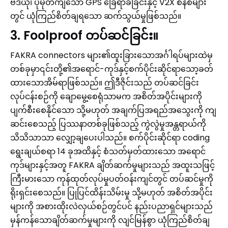
ဗီဒီယို၊ ပိုမိုတိကျသော GPS ခြေရာခံခြင်းနှင့် V2X စနစ်များ
တွင် ယုံကြည်စိတ်ချရသော ဆက်သွယ်မှုဖြစ်သည်။
3. Foolproof တပ်ဆင်ခြင်း။
FAKRA connectors များ၏ထူးခြားသောအင်္ဂါရပ်များထဲမှ
တစ်ခုမှာ၎င်းတို့၏အရောင်-ကုဒ်နှင့်စက်ပိုင်းဆိုင်ရာသော့ခတ်
ထားသောအိမ်ရာဖြစ်သည်။ ဤဒီဇိုင်းသည် တပ်ဆင်ခြင်း
လုပ်ငန်းစဉ်ကို ချောမွေ့စေရုံသာမက အစိတ်အပိုင်းများကို
ပျက်စီးစေနိုင်သော သို့မဟုတ် အချက်ပြအရည်အသွေးကို ကျ
ဆင်းစေသည့် ပြဿနာတစ်ခုဖြစ်သည့် ကွဲလွဲမှုအန္တရာယ်ကို
သိသိသာသာ လျှော့ချပေးပါသည်။ စက်ပိုင်းဆိုင်ရာ coding
ရွေးချယ်စရာ 14 ခုအထိနှင့် စံသတ်မှတ်ထားသော အရောင်
ကုဒ်များနှင့်အတူ FAKRA ချိတ်ဆက်မှုများသည် အထူးသဖြင့်
ကြီးမားသော ကုန်ထုတ်လုပ်မှုပတ်ဝန်းကျင်တွင် တပ်ဆင်မှုကို
ရိုးရှင်းစေသည်။ ပြုပြင်ထိန်းသိမ်းမှု သို့မဟုတ် အစိတ်အပိုင်း
များကို အစားထိုးလဲလှယ်စဉ်တွင်ပင် နည်းပညာရှင်များသည်
မှန်ကန်သောချိတ်ဆက်မှုများကို လျင်မြန်စွာ ယုံကြည်စိတ်ချ