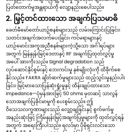
ပြတ်တောက်မှုအန္တရာယ်ကို လျော့နည်းစေပါသည်။
2. မြှင့်တင်ထားသော အချက်ပြသမာဓိ
ခေတ်မီမော်တော်ယာဥ်စနစ်များသည် လမ်းကြောင်းပြခြင်း၊
သတင်းအချက်အလက်ပေးခြင်း၊ ကင်မရာများနှင့်
ယာဉ်မောင်းအကူအညီစနစ်များကဲ့သို့သော အင်္ဂါရပ်များ
အတွက် မြန်နှုန်းမြင့်ဒေတာနှင့် RF အချက်ပြထုတ်လွှင့်မှု
အပေါ် အားကိုးသည်။ Signal degradation သည်
လုပ်ဆောင်နိုင်စွမ်းနှင့် ဘေးကင်းမှု နှစ်မျိုးလုံးကို ထိခိုက်စေ
နိုင်သည်။ FAKRA ချိတ်ဆက်မှုများသည် ထည့်သွင်းမှုနည်းပါး
ခြင်း၊ မြင့်မားသောပြန်ဆုံးရှုံးမှုနှင့် ထိန်းချုပ်ထားသော
impedance—ပုံမှန်အားဖြင့် 50 ohms မှတဆင့် သာလွန်
သောအချက်ပြခိုင်မာမှုကို ပေးစွမ်းသည်။ ဤ
ဝိသေသလက္ခဏာများသည် လျှော့ချခြင်းနှင့် စွက်ဖက်မှု
အနည်းဆုံးဖြင့် ကြိမ်နှုန်းမြင့်အချက်ပြမှုများကို ထုတ်လွှင့်ရန်
အတွက် အရေးကြီးပါသည်။ ရလဒ်မှာ ပိုမိုရှင်းလင်းသော