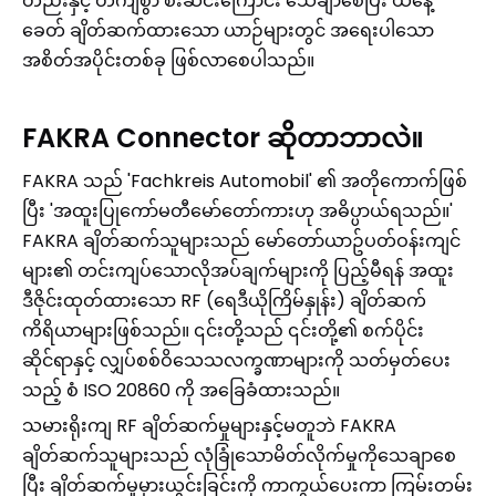
တည်းနှင့် တိကျစွာ စီးဆင်းကြောင်း သေချာစေပြီး ယနေ့
ခေတ် ချိတ်ဆက်ထားသော ယာဉ်များတွင် အရေးပါသော
အစိတ်အပိုင်းတစ်ခု ဖြစ်လာစေပါသည်။
FAKRA Connector ဆိုတာဘာလဲ။
FAKRA သည် 'Fachkreis Automobil' ၏ အတိုကောက်ဖြစ်
ပြီး 'အထူးပြုကော်မတီမော်တော်ကားဟု အဓိပ္ပာယ်ရသည်။'
FAKRA ချိတ်ဆက်သူများသည် မော်တော်ယာဥ်ပတ်ဝန်းကျင်
များ၏ တင်းကျပ်သောလိုအပ်ချက်များကို ပြည့်မီရန် အထူး
ဒီဇိုင်းထုတ်ထားသော RF (ရေဒီယိုကြိမ်နှုန်း) ချိတ်ဆက်
ကိရိယာများဖြစ်သည်။ ၎င်းတို့သည် ၎င်းတို့၏ စက်ပိုင်း
ဆိုင်ရာနှင့် လျှပ်စစ်ဝိသေသလက္ခဏာများကို သတ်မှတ်ပေး
သည့် စံ ISO 20860 ကို အခြေခံထားသည်။
သမားရိုးကျ RF ချိတ်ဆက်မှုများနှင့်မတူဘဲ FAKRA
ချိတ်ဆက်သူများသည် လုံခြုံသောမိတ်လိုက်မှုကိုသေချာစေ
ပြီး ချိတ်ဆက်မှုမှားယွင်းခြင်းကို ကာကွယ်ပေးကာ ကြမ်းတမ်း