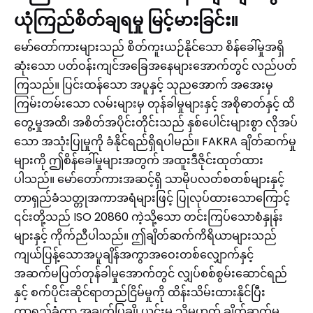
ယုံကြည်စိတ်ချရမှု မြင့်မားခြင်း။
မော်တော်ကားများသည် စိတ်ကူးယဉ်နိုင်သော စိန်ခေါ်မှုအရှိ
ဆုံးသော ပတ်ဝန်းကျင်အခြေအနေများအောက်တွင် လည်ပတ်
ကြသည်။ ပြင်းထန်သော အပူနှင့် သုညအောက် အအေးမှ
ကြမ်းတမ်းသော လမ်းများမှ တုန်ခါမှုများနှင့် အစိုဓာတ်နှင့် ထိ
တွေ့မှုအထိ၊ အစိတ်အပိုင်းတိုင်းသည် နှစ်ပေါင်းများစွာ လိုအပ်
သော အသုံးပြုမှုကို ခံနိုင်ရည်ရှိရပါမည်။ FAKRA ချိတ်ဆက်မှု
များကို ဤစိန်ခေါ်မှုများအတွက် အထူးဒီဇိုင်းထုတ်ထား
ပါသည်။ မော်တော်ကားအဆင့်ရှိ သာမိုပလတ်စတစ်များနှင့်
တာရှည်ခံသတ္တုအကာအရံများဖြင့် ပြုလုပ်ထားသောကြောင့်
၎င်းတို့သည် ISO 20860 ကဲ့သို့သော တင်းကြပ်သောစံနှုန်း
များနှင့် ကိုက်ညီပါသည်။ ဤချိတ်ဆက်ကိရိယာများသည်
ကျယ်ပြန့်သောအပူချိန်အကွာအဝေးတစ်လျှောက်နှင့်
အဆက်မပြတ်တုန်ခါမှုအောက်တွင် လျှပ်စစ်စွမ်းဆောင်ရည်
နှင့် စက်ပိုင်းဆိုင်ရာတည်ငြိမ်မှုကို ထိန်းသိမ်းထားနိုင်ပြီး
တာရှည်ခံကာ အချက်ပြချို့ယွင်းမှု သို့မဟုတ် ချိတ်ဆက်မှု