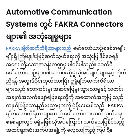
Automotive Communication
Systems တွင် FAKRA Connectors
များ၏ အသုံးချမှုများ
မော်တော်ယာဥ်စနစ်အမျိုး
FAKRA ချိတ်ဆက်ကိရိယာများသည်
မျိုးရှိ ကြိမ်နှုန်းမြင့်ဆက်သွယ်ရေးကို အသုံးပြုနိုင်စေရန်
အရေးကြီးသောအခန်းကဏ္ဍမှ ပါဝင်ပါသည်။ ခေတ်မီ
မော်တော်ယာဉ်များ၏ တောင်းဆိုမှုလိုအပ်ချက်များနှင့် ကိုက်
ညီရန် အထူးဒီဇိုင်းထုတ်ထားပြီး ဤချိတ်ဆက်ကိရိယာ
များသည် ဘေးကင်းမှု၊ အဆင်ပြေမှု၊ သွားလာမှုနှင့် သတင်း
အချက်အလက်ဖျော်ဖြေရေးတို့ကို အထောက်အကူပြုသည့်
ကျယ်ပြန့်သောနည်းပညာများကို ပံ့ပိုးပေးပါသည်။ FAKRA
ချိတ်ဆက်ကိရိယာများသည် မော်တော်ကားဆက်သွယ်ရေး
စနစ်များတွင် မရှိမဖြစ်လိုအပ်ကြောင်း သက်သေပြနိုင်သည့်
အထင်ရှားဆုံးအက်ပ်အချို့ကို လေ့လာကြည့်ကြပါစို့။