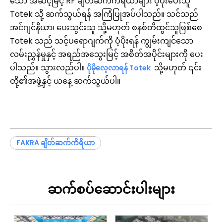
သော အဆင့်မြင့် RF ချိတ်ဆက်ကိရိယာများ ပံ့ပိုးပေးသူ
Totek သို့ ဆက်သွယ်ရန် အကြံပြုအပ်ပါသည်။ သင်သည်
အင်ဂျင်နီယာ၊ ပေးသွင်းသူ သို့မဟုတ် စနစ်တီထွင်သူဖြစ်စေ
Totek သည် သင့်ပရောဂျက်ကို ပံ့ပိုးရန် ကျွမ်းကျင်သော
လမ်းညွှန်မှုနှင့် အရည်အသွေးမြင့် အစိတ်အပိုင်းများကို ပေး
ပါသည်။ သွားလည်ပါ။
သို့မဟုတ် ၎င်း
ပိုမိုလေ့လာရန် Totek
တို့၏အဖွဲ့နှင့် ယနေ့ ဆက်သွယ်ပါ။
FAKRA ချိတ်ဆက်ကိရိယာ
ဆက်စပ်ဆောင်းပါးများ