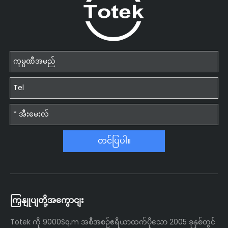
တင်ပြပါ။
ကြှနျုပျတို့အကွောငျး
Totek ကို 9000Sq.m အစီအစဉ်ဧရိယာထက်ပိုသော 2005 ခုနှစ်တွင်