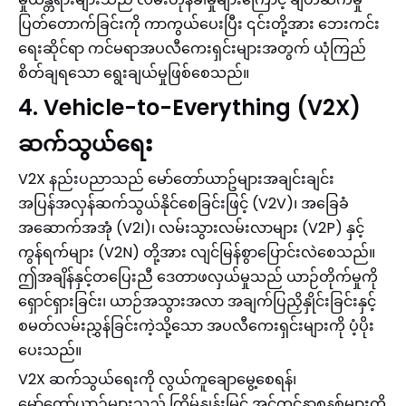
ပြတ်တောက်ခြင်းကို ကာကွယ်ပေးပြီး ၎င်းတို့အား ဘေးကင်း
ရေးဆိုင်ရာ ကင်မရာအပလီကေးရှင်းများအတွက် ယုံကြည်
စိတ်ချရသော ရွေးချယ်မှုဖြစ်စေသည်။
4. Vehicle-to-Everything (V2X)
ဆက်သွယ်ရေး
V2X နည်းပညာသည် မော်တော်ယာဥ်များအချင်းချင်း
အပြန်အလှန်ဆက်သွယ်နိုင်စေခြင်းဖြင့် (V2V)၊ အခြေခံ
အဆောက်အအုံ (V2I)၊ လမ်းသွားလမ်းလာများ (V2P) နှင့်
ကွန်ရက်များ (V2N) တို့အား လျင်မြန်စွာပြောင်းလဲစေသည်။
ဤအချိန်နှင့်တပြေးညီ ဒေတာဖလှယ်မှုသည် ယာဉ်တိုက်မှုကို
ရှောင်ရှားခြင်း၊ ယာဉ်အသွားအလာ အချက်ပြညှိနှိုင်းခြင်းနှင့်
စမတ်လမ်းညွှန်ခြင်းကဲ့သို့သော အပလီကေးရှင်းများကို ပံ့ပိုး
ပေးသည်။
V2X ဆက်သွယ်ရေးကို လွယ်ကူချောမွေ့စေရန်၊
မော်တော်ယာဉ်များသည် ကြိမ်နှုန်းမြင့် အင်တင်နာစနစ်များကို