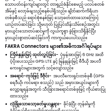
သောပတ်ဝန်းကျင်များတွင် တာရှည်ခံနိုင်စေမည့် ပလပ်စတစ်
အိမ်နှင့် လော့ခ်ချသည့်စနစ်ပါရှိသည်။ ချိတ်ဆက်ကိရိယာ
တစ်ခုစီသည် ရောင်စုံစနစ်ဖြင့် သော့ခတ်ထားသောကြောင့်
ယာဉ်တပ်ဆင်ခြင်း သို့မဟုတ် ပြုပြင်ထိန်းသိမ်းစဉ်အတွင်း
မှားယွင်းသောတပ်ဆင်မှုကို လွယ်ကူစွာ ခွဲခြားသိရှိနိုင်ပြီး
မှားယွင်းစွာတပ်ဆင်ခြင်းကို ကာကွယ်ပေးပါသည်။
FAKRA Connectors များ၏အဓိကအင်္ဂါရပ်များ
ကြိမ်နှုန်းမြင့် ထုတ်လွှင့်ခြင်း-
ပုံမှန်အားဖြင့် 6 GHz အထိ
ပံ့ပိုးပေးသည်၊၊ GPS၊ LTE နှင့် မြန်နှုန်းမြင့် ဗီဒီယို အပလီ
ကေးရှင်းများအတွက် သင့်လျော်သည်။
အရောင်-ကုဒ်ဖြင့် ဒီဇိုင်း-
အပလီကေးရှင်းတစ်ခုစီ (GPS၊
ရေဒီယို၊ ကင်မရာ၊ စသည်) သည် အမှားအယွင်းများကို
လျှော့ချရန်အတွက် သီးခြားအရောင်တစ်ခုဖြင့် ကိုယ်စားပြု
ထားသည်။
လုံခြုံသောသော့ခတ်မှုယန္တရား-
ခိုင်ခံ့ပြီး တုန်ခါမှုကို
ခံနိုင်ရည်ရှိသောချိတ်ဆက်မှုကို ပေးသည်။