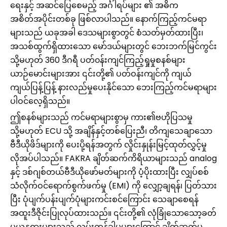
ရေးနှင့် အဆင်ပြေစေမည့် အင်္ဂါရပ်များ ၏ အဓိက
အစိတ်အပိုင်းတစ်ခု ဖြစ်လာပါသည်။ နောက်ကြည့်ကင်မရာ
များသည် ယခုအခါ ဒေသများစွာတွင် စံသတ်မှတ်ထားပြီး၊
အသစ်ထွက်ရှိထားသော မော်ဒယ်များတွင် ဘေးဘက်မြင်ကွင်း
သို့မဟုတ် 360 ဒီဂရီ ပတ်၀န်းကျင်ကြည့်ရှုမှုစနစ်များ
ယာဉ်မောင်းများအား ၎င်းတို့၏ ပတ်ဝန်းကျင်ကို ကျယ်
ကျယ်ပြန့်ပြန့် နားလည်မှုပေးနိုင်သော ဘေးကြည့်ကင်မရာများ
ပါဝင်လေ့ရှိသည်။
ဤစနစ်များသည် ကင်မရာများစွာမှ ကား၏ဗဟိုပြသမှု
သို့မဟုတ် ECU သို့ အချိန်နှင့်တစ်ပြေးညီ၊ တိကျသေချာသော
ဗီဒီယိုဖိဒ်များကို ပေးပို့ရန်အတွက် လှိုင်းနှုန်းမြင့်ထုတ်လွှင့်မှု
လိုအပ်ပါသည်။ FAKRA ချိတ်ဆက်ကိရိယာများသည် analog
နှင့် ဒစ်ဂျစ်တယ်ဗီဒီယိုဖော်မတ်များကို ပံ့ပိုးထားပြီး လျှပ်စစ်
သံလိုက်ဝင်ရောက်စွက်ဖက်မှု (EMI) ကို လျှော့ချရန်၊ ပြတ်သား
ပြီး ပုံပျက်ပန်းပျက်ပုံများကင်းစင်ကြောင်း သေချာစေရန်
အထူးဒီဇိုင်းပြုလုပ်ထားသည်။ ၎င်းတို့၏ လုံခြုံသောသော့ခတ်
မှုယန္တရားများသည် လမ်းတုန်ခါမှုများကြောင့် ချိတ်ဆက်မှု