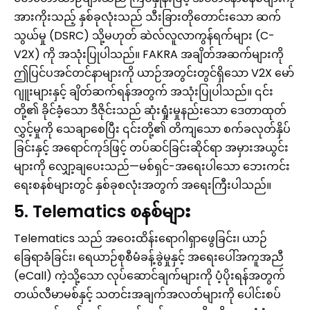
အားကိုးသည့် နှစ်ခုလုံးသည် သီးခြားတိုတောင်းသော ဆက်
သွယ်မှု (DSRC) သို့မဟုတ် ဆဲလ်လူလာကွန်ရက်များ (C-
V2X) ကို အသုံးပြုပါသည်။ FAKRA အချိတ်အဆက်များကို
ဤပြင်ပအင်တင်နာများကို ယာဉ်အတွင်းတွင်ရှိသော V2X မော်
ဂျူးများနှင့် ချိတ်ဆက်ရန်အတွက် အသုံးပြုပါသည်။ ၎င်း
တို့၏ ခိုင်ခံ့သော ဒီဇိုင်းသည် ဆုံးရှုံးမှုနည်းသော ဒေတာထုတ်
လွှင့်မှုကို သေချာစေပြီး ၎င်းတို့၏ တိကျသော စက်ခလုတ်နှိပ်
ခြင်းနှင့် အရောင်ကုဒ်ဖြင့် တပ်ဆင်ခြင်းဆိုင်ရာ အမှားအယွင်း
များကို လျှော့ချပေးသည်—မစ်ရှင်-အရေးပါသော ဘေးကင်း
ရေးစနစ်များတွင် နှစ်ခုစလုံးအတွက် အရေးကြီးပါသည်။
5. Telematics စနစ်များ
Telematics သည် အဝေးထိန်းရောဂါရှာဖွေခြင်း၊ ယာဉ်
ခြေရာခံခြင်း၊ ရေယာဉ်စုစီမံခန့်ခွဲမှုနှင့် အရေးပေါ်အကူအညီ
(eCall) ကဲ့သို့သော လုပ်ဆောင်ချက်များကို ပံ့ပိုးရန်အတွက်
တယ်လီမာမစ်နှင့် သတင်းအချက်အလတ်များကို ပေါင်းစပ်