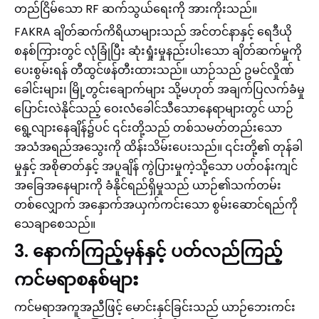
တည်ငြိမ်သော RF ဆက်သွယ်ရေးကို အားကိုးသည်။
FAKRA ချိတ်ဆက်ကိရိယာများသည် အင်တင်နာနှင့် ရေဒီယို
စနစ်ကြားတွင် လုံခြုံပြီး ဆုံးရှုံးမှုနည်းပါးသော ချိတ်ဆက်မှုကို
ပေးစွမ်းရန် တီထွင်ဖန်တီးထားသည်။ ယာဉ်သည် ဥမင်လှိုဏ်
ခေါင်းများ၊ မြို့တွင်းချောက်များ သို့မဟုတ် အချက်ပြလက်ခံမှု
ပြောင်းလဲနိုင်သည့် ဝေးလံခေါင်သီသောနေရာများတွင် ယာဉ်
ရွေ့လျားနေချိန်၌ပင် ၎င်းတို့သည် တစ်သမတ်တည်းသော
အသံအရည်အသွေးကို ထိန်းသိမ်းပေးသည်။ ၎င်းတို့၏ တုန်ခါ
မှုနှင့် အစိုဓာတ်နှင့် အပူချိန် ကွဲပြားမှုကဲ့သို့သော ပတ်ဝန်းကျင်
အခြေအနေများကို ခံနိုင်ရည်ရှိမှုသည် ယာဉ်၏သက်တမ်း
တစ်လျှောက် အနှောက်အယှက်ကင်းသော စွမ်းဆောင်ရည်ကို
သေချာစေသည်။
3. နောက်ကြည့်မှန်နှင့် ပတ်လည်ကြည့်
ကင်မရာစနစ်များ
ကင်မရာအကူအညီဖြင့် မောင်းနှင်ခြင်းသည် ယာဉ်ဘေးကင်း