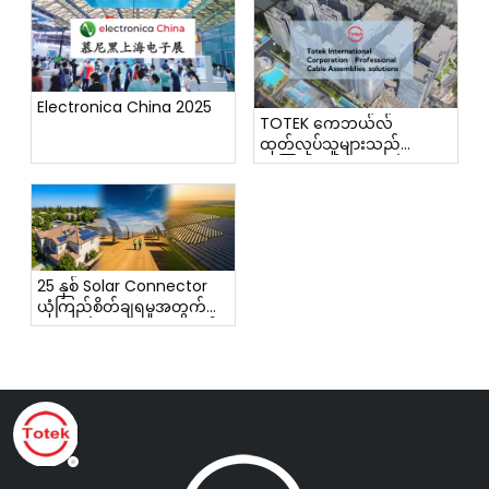
Electronica China 2025
TOTEK ကေဘယ်လ်
ထုတ်လုပ်သူများသည်
ယုံကြည်စိတ်ချရသော
ချိတ်ဆက်မှုဖြေရှင်းချက်များ
အား ရှေ့ဆောင်လုပ်ဆောင်
သည်။
25 နှစ် Solar Connector
ယုံကြည်စိတ်ချရမှုအတွက်
Standard Tests များသည်
အဘယ်ကြောင့် မလုံလောက်
သနည်း။