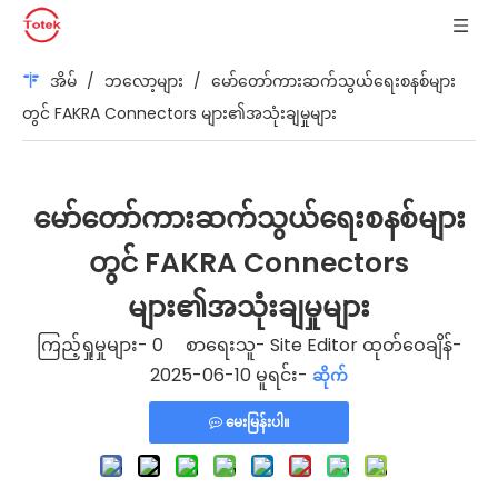
အိမ်
/
ဘလော့များ
/
မော်တော်ကားဆက်သွယ်ရေးစနစ်များ
တွင် FAKRA Connectors များ၏အသုံးချမှုများ
မော်တော်ကားဆက်သွယ်ရေးစနစ်များ
တွင် FAKRA Connectors
များ၏အသုံးချမှုများ
ကြည့်ရှုမှုများ-
0
စာရေးသူ- Site Editor ထုတ်ဝေချိန်-
2025-06-10 မူရင်း-
ဆိုက်
မေးမြန်းပါ။