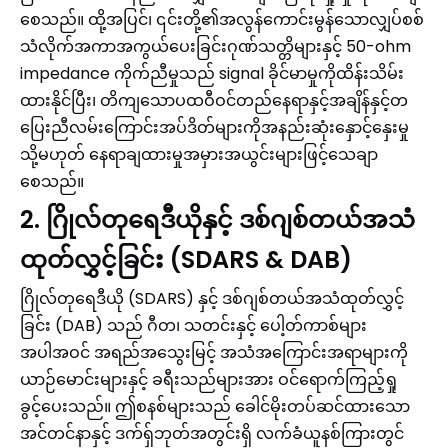
စေသည်။ ထို့အပြင်၊ ၎င်းတို့၏အလွန်ကောင်းမွန်သောလျှပ်စစ်
သံလိုက်အကာအကွယ်ပေးခြင်းဂုဏ်သတ္တိများနှင့် 50-ohm
impedance ကိုက်ညီမှုသည် signal ခိုင်မာမှုကိုထိန်းသိမ်း
ထားနိုင်ပြီး၊ တိကျသောပထဝီဝင်တည်နေရာနှင့်အချိန်နှင့်တ
ပြေးညီလမ်းကြောင်းအပ်ဒိတ်များကိုအနည်းဆုံးနှောင့်နှေးမှု
သို့မဟုတ် နေရာချထားမှုအမှားအယွင်းများဖြင့်သေချာ
စေသည်။
2. ဂြိုလ်တုရေဒီယိုနှင့် ဒစ်ဂျစ်တယ်အသံ
ထုတ်လွှင့်ခြင်း (SDARS & DAB)
ဂြိုလ်တုရေဒီယို (SDARS) နှင့် ဒစ်ဂျစ်တယ်အသံထုတ်လွှင့်
ခြင်း (DAB) သည် ဂီတ၊ သတင်းနှင့် ပေါ့တ်ကာစ်များ
အပါအဝင် အရည်အသွေးမြင့် အသံအကြောင်းအရာများကို
ယာဉ်မောင်းများနှင့် ခရီးသည်များအား ဝင်ရောက်ကြည့်ရှု
ခွင့်ပေးသည်။ ဤစနစ်များသည် ခေါင်မိုးတပ်ဆင်ထားသော
အင်တင်နာနှင့် ဒက်ရှ်ဘုတ်အတွင်းရှိ လက်ခံယူနစ်ကြားတွင်