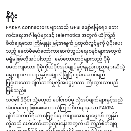
နိဂုံး
FAKRA connectors များသည် GPS၊ ဖျော်ဖြေရေး၊ ဘေး
ကင်းရေးအင်္ဂါရပ်များနှင့် telematics အတွက် ယုံကြည်
စိတ်ချရသော ကြိမ်နှုန်းမြင့်အချက်ပြထုတ်လွှင့်မှုကို ပံ့ပိုးပေး
သည့် ခေတ်မီမော်တော်ကားဆက်သွယ်ရေးစနစ်များအတွက်
မရှိမဖြစ်လိုအပ်ပါသည်။ မော်တော်ယာဉ်များသည် ပိုမို
စမတ်ကျသော၊ ပိုမိုကိုယ်ပိုင်အုပ်ချုပ်ခွင့်ရနည်းပညာများဆီသို့
ရွေ့လျားလာသည်နှင့်အမျှ လုံခြုံပြီး စွမ်းဆောင်ရည်
မြင့်မားသော ချိတ်ဆက်မှုလိုအပ်မှုမှာသာ ကြီးထွားလာမည်
ဖြစ်သည်။
သင်၏ ဒီဇိုင်း သို့မဟုတ် ပေါင်းစပ်မှု လိုအပ်ချက်များနှင့်အညီ
အံဝင်ခွင်ကျဖြစ်စေသော ယုံကြည်စိတ်ချရသော FAKRA
ချိတ်ဆက်ကိရိယာ ဖြေရှင်းချက်များအား ရှာဖွေရန်၊ ကျွန်ုပ်
တို့သည် မော်တော်ယာဥ်လုပ်ငန်းအတွက် ယုံကြည်စိတ်ချရ