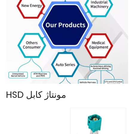
مونتاژ کابل HSD