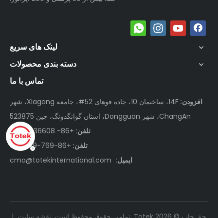
لینک های سریع
دسته بندی محصولات
تماس با ما
افزودن:
14F، ساختمان 10، جاده فوهای 52#، جامعه Xiagang، شهر
ChangAn، شهر Dongguan، استان گوانگدونگ، چین 523875
تلفن:
+86- 18676936608
تلفن:
+86-769-81519919
ایمیل:
cma@totekinternational.com
حق چاپ ©
2026
Totek. تمامی حقوق محفوظ است.
نقشه سایت
|