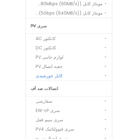
مونتاژ کابل USB2.0 (480Mbps (60MB/s)).
مونتاژ کابل USB3.0 (5Gbps (640MB/s)).
سری PV
کانکتور AC
کانکتور DC
لوازم جانبی PV
جعبه اتصال PV
کابل خورشیدی
اتصالات ضد آب
سفارشی
سری EW-LP
سری سیم قفل
سری فتوولتائیک PV4
سری اتصال سریع