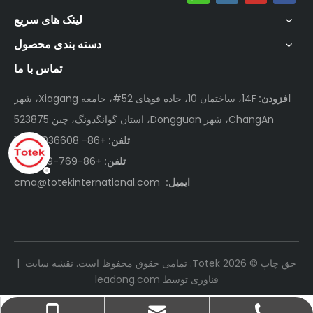
لینک های سریع
دسته بندی محصول
تماس با ما
افزودن:
14F، ساختمان 10، جاده فوهای 52#، جامعه Xiagang، شهر
ChangAn، شهر Dongguan، استان گوانگدونگ، چین 523875
تلفن:
+86- 18676936608
تلفن:
+86-769-81519919
ایمیل:
cma@totekinternational.com
حق چاپ ©
2026
Totek. تمامی حقوق محفوظ است.
نقشه سایت
|
فناوری توسط
leadong.com